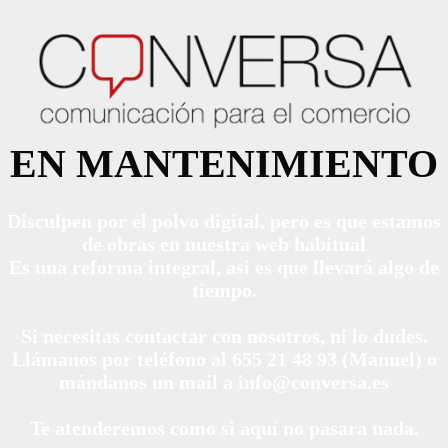
EN MANTENIMIENTO
Disculpen por el polvo digital, pero es que estamos
de obras en nuestra web habitual
Es una reforma integral, así es que llevará algo de
tiempo.
Si necesitas contactar con nosotros, ni lo dudes.
Llámanos por teléfono al 655 21 48 93 (Manuel) o
mándanos un mail a info@conversa.es
Te atenderemos como si aquí no pasara nada.